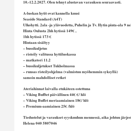
10.-12.2.2027. Olen tehnyt alustavan varauksen seuraavasti.
A-luokan hytit ovat kannella kuusi
Seaside Standard (A4T)
Ulkohytti. 2ala -ja ylävuodetta, Puhelin ja Tv. Hytin pinta-ala 9 ne
Hinta Oulusta 2hh hytissä 149€ ,
1hh hytissä 173 €
Hintaan sisältyy
– bussikuljetus
– risteily valitussa hyttiluokassa
– matkatori 11.2
– bussikuljetukset Tukholmassa
– runsas risteilyohjelma (valmistuu myöhemmin syksyllä)
samoin mahdolliset retket
Ateriahinnat laivalla etukäteen ostettuna
– Viking Bufftet päivällinen 44€ €/ hlö
– Viking Buffet meriaamiainen 18€/ hlö
– Premium-aamiainen 25€ /hlö
Tiedustelut ja varaukset syyskuuhun mennessä, aika johtuu järje
Helena 040 5807046