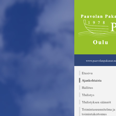
www.paavolanpakanat.ne
Etusivu
Ajankohtaista
Hallitus
Yhdistys
Yhdistyksen säännöt
Toimintasuunnitelma ja
toimintakertomus