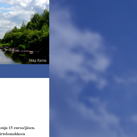
ksuja 15 euroa/jäsen.
iirtolomakkeen