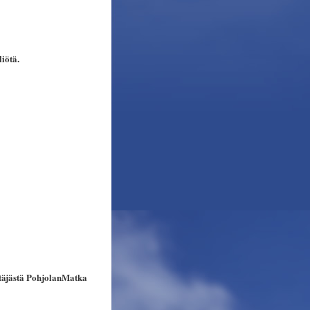
liötä.
stäjästä PohjolanMatka