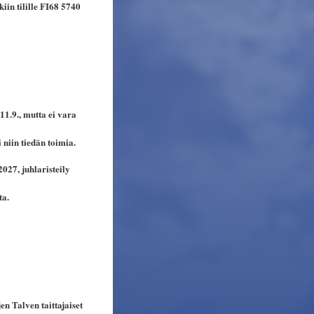
in tilille FI68 5740
 11.9., mutta ei vara
 niin tiedän toimia.
027, juhlaristeily
ta.
n Talven taittajaiset