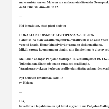
maksamista varten. Maksun saa maksaa etukäteenkin Osuuspankki
4420 0908 50 viitteellä 1122.
—
Hei lomalaiset, tässä pieni tiedote:
LOKAKUUN LOISKEET KIVITIPUSSA 2.-3.10. 2026
Lähiaikoina alan varailla majoitusta, virallisesti se on auki vasta
venettä kaada. Hinnatkin selviävät varmaan elokuun aikana.
Mikäli satutte huomaamaan tämän, niin ilmoitelkaa jo alustavasti
Meillähän on myös PohjolanMatkojen Talventaittajaiset 10.-12.2.2
Tukholmaan. Sinne odotetaan runsaasti osallistujia.
Varmistan syyskuun kerhossa osallistujamäärän pakanoiden osal
Nyt helteistä keskikesää kaikille
tv. Helena
—
Hei,
kevättalven tapahtuma on nyt tullut myyntiin siis PohjolanMatkoje